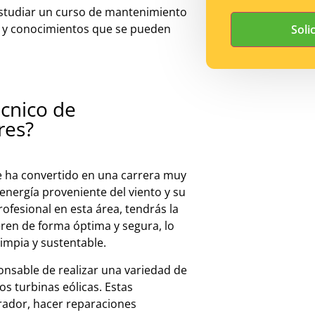
 estudiar un curso de mantenimiento
s y conocimientos que se pueden
écnico de
res?
e ha convertido en una carrera muy
energía proveniente del viento y su
ofesional en esta área, tendrás la
eren de forma óptima y segura, lo
limpia y sustentable.
ons
able
de
real
iz
ar
un
a
varied
ad
de
os
t
urb
inas
e
ó
lic
as
.
Est
as
r
ador
,
h
acer
re
par
acion
es