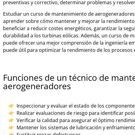
pre
vent
ivas
y
correct
ivo
,
d
etermin
ar
pro
ble
mas
y
res
olve
Estudiar un curso de mantenimiento de aerogeneradores 
aprender sobre cómo mantener y mejorar la rendimiento d
beneficiar a reducir costes energéticos, garantizar la se
durabilidad a los turbinas eólicas. Además, un curso de
puede ofrecer una mejor comprensión de la ingeniería e
puede útil para optimizar la rendimiento de los procesos 
Funciones de un técnico de mant
aerogeneradores
Inspeccionar y evaluar el estado de los component
Realizar evaluaciones de riesgo para identificar po
Verificar la calidad para asegurar el óptimo rendim
Mantener los sistemas de lubricación y enfriamiento
Sustituir piezas defectuosos.