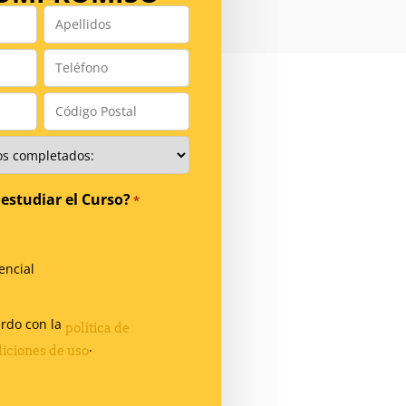
Apellidos
*
Teléfono
*
Código
Postal
*
estudiar el Curso?
*
encial
erdo con la
política de
.
iciones de uso