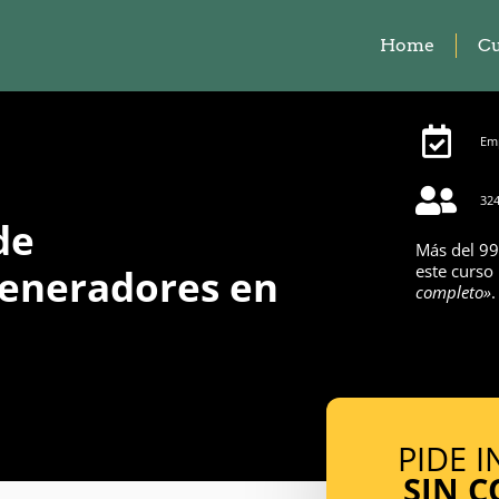
Home
Cu
Emp
324
de
Más del 99
eneradores en
este curso
completo»
.
PIDE 
SIN 