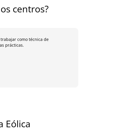
os centros?
 trabajar como técnica de
He conseguido práctic
s prácticas.
aprendido en clase
José 
Alumn
a Eólica