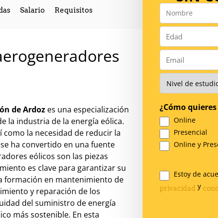
das
Salario
Requisitos
Nombre
*
Número
*
aerogeneradores
Email
*
Nivel
de
Estudios
*
¿Cómo quieres 
jón de Ardoz
es una especialización
Online
la industria de la energía eólica.
 como la necesidad de reducir la
Presencial
a se ha convertido en una fuente
Online y Pres
adores eólicos son las piezas
miento es clave para garantizar su
Estoy de acu
, la formación en mantenimiento de
Legal
y
privacidad
cond
imiento y reparación de los
*
uidad del suministro de energía
tico más sostenible. En esta