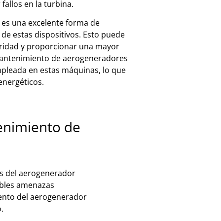
r
fall
os
en
la
turb
ina
.
es una excelente forma de
e estas dispositivos. Esto puede
guridad y proporcionar una mayor
 mantenimiento de aerogeneradores
mpleada en estas máquinas, lo que
energéticos.
enimiento de
es del aerogenerador
sibles amenazas
iento del aerogenerador
.