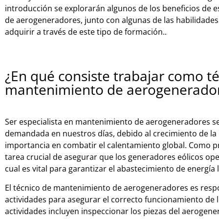
introducción se explorarán algunos de los beneficios de
de aerogeneradores, junto con algunas de las habilidade
adquirir a través de este tipo de formación.
.
¿En qué consiste trabajar como t
mantenimiento de aerogenerado
Ser especialista en mantenimiento de aerogeneradores s
demandada en nuestros días, debido al crecimiento de la 
importancia en combatir el calentamiento global. Como pr
tarea crucial de asegurar que los generadores eólicos op
cual es vital para garantizar el abastecimiento de energía 
El
t
é
cn
ico
de
mant
en
im
ient
o
de
aer
og
ener
ad
ores
es
resp
act
ivid
ades
para
ase
gur
ar
el
correct
o
func
ion
am
ient
o
de
l
act
ivid
ades
incl
uy
en
ins
pe
cc
ion
ar
los
pie
z
as
del
aer
og
ene