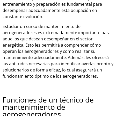
entrenamiento y preparación es fundamental para
desempeñar adecuadamente esta ocupación en
constante evolución.
E
stud
iar
un
cur
so
de
m
ant
en
im
ient
o
de
aer
og
ener
ad
ores
es
ext
rem
ad
ament
e
important
e
para
aqu
ell
os
que
d
ese
an
des
em
pe
ñ
ar
en
el
sector
ener
g
ét
ica
.
Est
o
les
per
mit
ir
á
a
com
pre
nder
c
ó
mo
oper
an
los
aer
og
ener
ad
ores
y
com
o
real
iz
ar
su
m
ant
en
im
ient
o
ad
ec
u
ad
ament
e
.
Ad
em
ás
,
les
of
re
cer
á
las
apt
itudes
ne
ces
ari
as
para
ident
ific
ar
aver
í
as
pr
onto
y
sol
uc
ion
arl
os
de
form
a
ef
ic
az
,
lo
c
ual
ase
gur
ar
á
un
func
ion
am
ient
o
ó
pt
imo
de
los
aer
og
ener
ad
ores.
Funciones de un técnico de
mantenimiento de
aerogeneradores