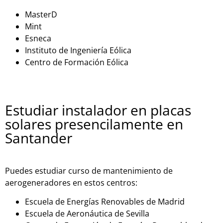
MasterD
Mint
Esneca
Instit
uto
de
In
gen
ier
ía
E
ó
lic
a
Cent
ro
de
Form
aci
ón
E
ó
lic
a
Estudiar instalador en placas
solares presencilamente en
Santander
Puedes estudiar curso de mantenimiento de
aerogeneradores en estos centros:
Escuela de Energías Renovables de Madrid
Escuela de Aeronáutica de Sevilla