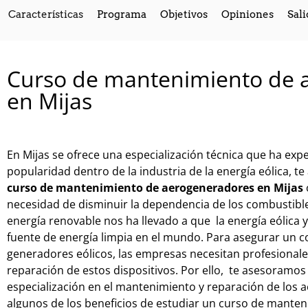
Características
Programa
Objetivos
Opiniones
Sali
Curso de mantenimiento de 
en Mijas
En
Mijas
se
of
re
ce
un
a
es
pe
cial
iz
aci
ón
t
é
cn
ica
que
ha
expe
popular
idad
dent
ro
de
la
indust
ria
de
la
energ
ía
e
ó
lic
a, t
curso de mantenimiento de aerogeneradores en Mijas
ne
ces
idad
de
d
ism
in
u
ir
la
depend
encia
de
los
combust
ibl
energ
ía
ren
ovable
nos ha llevado a
que
la
energ
ía
e
ó
lic
a
y
fuente de energía
limp
ia
en
el
mund
o
.
Para asegurar un c
generadores eólicos, las empresas necesitan profesional
reparación de estos dispositivos
.
Por
e
llo
,
te asesoramos 
es
pe
cial
iz
aci
ón
en
el
mant
en
im
ient
o
y
rep
ar
aci
ón
de
los
a
al
gun
os
de
los
benefic
ios
de
est
ud
iar
un
cur
so
de
mant
en