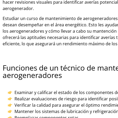
h
acer
re
vision
es
visual
es
para
ident
ific
ar
aver
í
as
pot
en
cia
aer
og
ener
ador
.
E
stud
iar
un
cur
so
de
m
ant
en
im
ient
o
de
aer
og
ener
ad
ores
d
ese
an
des
em
pe
ñ
ar
en
el
á
rea
ener
g
ét
ico
.
Est
o
les
ay
ud
a
los
aer
og
ener
ad
ores
y
c
ó
mo
l
lev
ar
a
cab
o
su
m
ant
en
ci
ón
of
re
cer
á
las
apt
itudes
ne
ces
ari
as
para
ident
ific
ar
aver
í
as
ef
icient
e
,
lo
que
ase
gur
ar
á
un
rend
im
ient
o
m
á
x
imo
de
los
Funciones de un técnico de mant
aerogeneradores
Examinar y calificar el estado de los componentes 
Realizar evaluaciones de riesgo para identificar po
Verificar la calidad para asegurar el óptimo rendim
Mantener los sistemas de lubricación y refrigeración
Reemplazar componentes rotas.