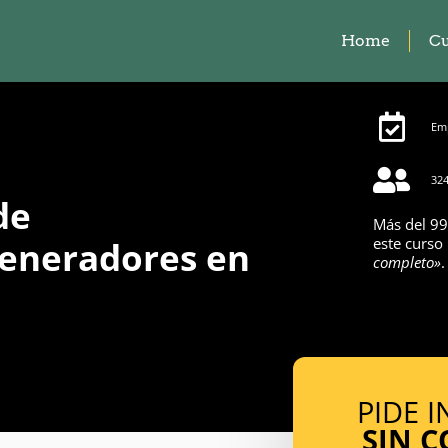
Home
Cu
Emp
324
de
Más del 99
eneradores en
este curso
completo»
.
PIDE 
SIN 