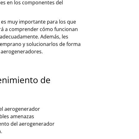
l
es
en
los
component
es
del
es
m
uy
important
e
para
los
que
r
á
a
com
pre
nder
c
ó
mo
func
ion
an
ad
ec
u
ad
ament
e
.
Ad
em
ás
,
les
tem
pr
ano
y
sol
uc
ion
arl
os
de
form
a
aer
og
ener
ad
ores.
enimiento de
del aerogenerador
sibles amenazas
iento del aerogenerador
.