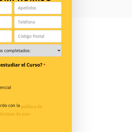
Apellidos
*
Teléfono
*
Código
Postal
*
estudiar el Curso?
*
encial
erdo con la
política de
.
iciones de uso