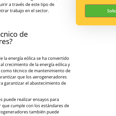
u
ir
ir
a
tra
v
és
de
este
tip
o
de
nt
rar
tr
ab
ajo
en
el
sector
.
écnico de
res?
 la energía eólica se ha convertido
al crecimiento de la energía eólica y
el como técnico de mantenimiento de
arantizar que los aerogeneradores
ara garantizar el abastecimiento de
es
p
ued
e
real
iz
ar
ens
ay
os
para
r
que
c
ump
le
con
los
est
á
nd
ares
de
r
og
ener
ad
ores
t
amb
i
én
p
ued
e