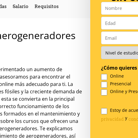
das
Salario
Requisitos
Nombre
*
Número
*
aerogeneradores
Email
*
Nivel
de
Estudios
*
¿Cómo quieres 
riment
ado
un
a
ument
o
de
Online
e asesoramos para encontrar el
online más adecuado para ti
.
La
Presencial
es
f
ó
s
iles
y
la
cre
cient
e
demand
a
de
Online y Pres
 esta se
conv
i
ert
a
en
la principal
orrecto funcionamiento de los
Estoy de acu
es formados en el mantenimiento y
Legal
y
privacidad
cond
sobre los
cur
sos
que
of
re
cen
un
a
*
er
og
ener
ad
ores
.
Te explicamos
im
ient
o
de
aer
og
ener
ad
ores
,
as
í