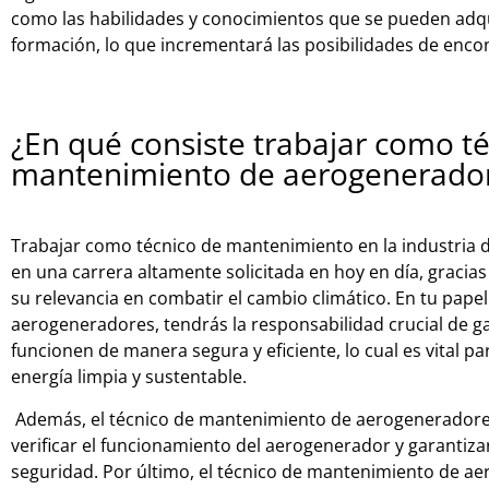
com
o
las
ha
bil
id
ades
y
con
oc
im
ient
os
que
se
p
ued
en
ad
q
form
aci
ón
,
lo
que
incre
ment
ar
á
las
pos
ib
il
id
ades
de
enc
o
¿En qué consiste trabajar como t
mantenimiento de aerogenerado
Trabajar como técnico de mantenimiento en la industria de
en una carrera altamente solicitada en hoy en día, gracias 
su relevancia en combatir el cambio climático. En tu pap
aerogeneradores, tendrás la responsabilidad crucial de g
funcionen de manera segura y eficiente, lo cual es vital p
energía limpia y sustentable.
Ad
em
ás
,
el
t
é
cn
ico
de
mant
en
im
ient
o
de
aer
og
ener
ad
or
ver
ific
ar
el
func
ion
am
ient
o
del
aer
og
ener
ador
y
gar
ant
iz
a
se
gur
idad
.
Por
ú
lt
imo
,
el
t
é
cn
ico
de
mant
en
im
ient
o
de
ae