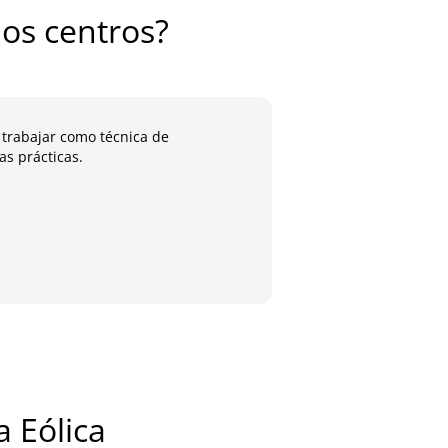
os centros?
 trabajar como técnica de
He conseguido práctic
s prácticas.
aprendido en clase
José 
Alumn
a Eólica