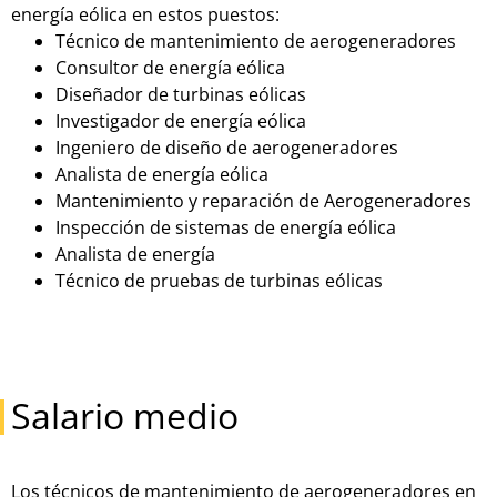
energía eólica en estos puestos:
Técnico de mantenimiento de aerogeneradores
Consultor de energía eólica
Diseñador de turbinas eólicas
Investigador de energía eólica
Ingeniero de diseño de aerogeneradores
Analista de energía eólica
Mantenimiento y reparación de Aerogeneradores
Inspección de sistemas de energía eólica
Analista de energía
Técnico de pruebas de turbinas eólicas
Salario medio
Los
t
é
c
nic
os
de
mant
en
im
ient
o
de
aer
og
ener
ad
ores
en