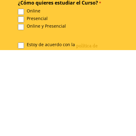
*
¿Cómo quieres estudiar el Curso?
*
Online
Presencial
Online y Presencial
Estoy de acuerdo con la
política de
Legal
y
.
privacidad
condiciones de uso
*