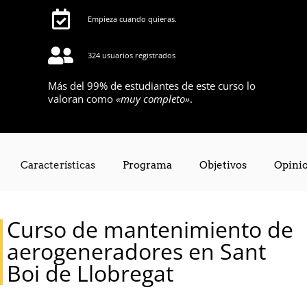
Empieza cuando quieras.
324 usuarios registrados
Más del 99% de estudiantes de este curso lo
valoran como
«muy completo»
.
Características
Programa
Objetivos
Opini
Requisitos
Curso de mantenimiento de
aerogeneradores en Sant
Boi de Llobregat