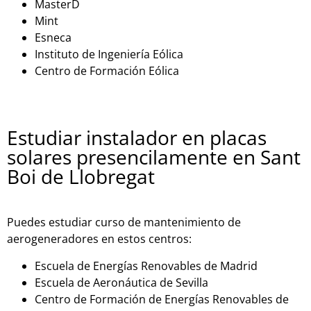
MasterD
Mint
Esneca
Instit
uto
de
In
gen
ier
ía
E
ó
lic
a
Cent
ro
de
Form
aci
ón
E
ó
lic
a
Estudiar instalador en placas
solares presencilamente en Sant
Boi de Llobregat
Puedes estudiar curso de mantenimiento de
aerogeneradores en estos centros:
Escuela de Energías Renovables de Madrid
Escuela de Aeronáutica de Sevilla
Centro de Formación de Energías Renovables de