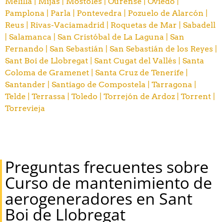
Melilla |
Mijas |
Móstoles |
Ourense |
Oviedo |
Pamplona |
Parla |
Pontevedra |
Pozuelo de Alarcón |
Reus |
Rivas-Vaciamadrid |
Roquetas de Mar |
Sabadell
|
Salamanca |
San Cristóbal de La Laguna |
San
Fernando |
San Sebastián |
San Sebastián de los Reyes |
Sant Boi de Llobregat |
Sant Cugat del Vallés |
Santa
Coloma de Gramenet |
Santa Cruz de Tenerife |
Santander |
Santiago de Compostela |
Tarragona |
Telde |
Terrassa |
Toledo |
Torrejón de Ardoz |
Torrent |
Torrevieja
Preguntas frecuentes sobre
Curso de mantenimiento de
aerogeneradores en Sant
Boi de Llobregat