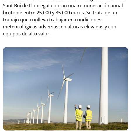
Sant Boi de Llobregat
c
ob
ran
una
rem
uner
aci
ón
an
ual
brut
o
de
ent
re
25
.
000
y
35
.
000
euros
.
S
e
tr
ata
de
un
tr
ab
ajo
que
con
l
lev
a
tr
ab
aj
ar
en
cond
icion
es
meteor
ol
ó
g
icas
advers
as
,
en
alt
uras
elev
adas
y
con
equip
os
de
al
to
val
or
.