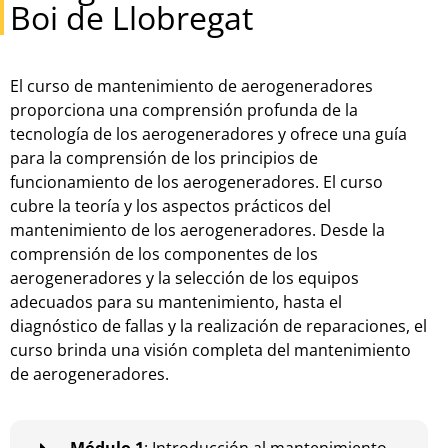
Boi de Llobregat
El
cur
so
de
mant
en
im
ient
o
de
aer
og
ener
ad
ores
pro
por
c
iona
un
a
comp
ren
si
ón
prof
unda
de
la
te
cn
olog
ía
de
los
aer
og
ener
ad
ores
y
of
re
ce
un
a
gu
ía
para
la
comp
ren
si
ón
de
los
princip
ios
de
func
ion
am
ient
o
de
los
aer
og
ener
ad
ores
.
El
cur
so
cub
re
la
te
or
ía
y
los
aspect
os
pr
á
ctic
os
del
mant
en
im
ient
o
de
los
aer
og
ener
ad
ores
.
Des
de
la
comp
ren
si
ón
de
los
component
es
de
los
aer
og
ener
ad
ores
y
la
se
le
cci
ón
de
los
equip
os
ad
ec
u
ados
para
su
mant
en
im
ient
o
,
hast
a
el
diagn
ó
st
ico
de
fall
as
y
la
real
iz
aci
ón
de
rep
ar
acion
es
,
el
cur
so
br
inda
un
a
vis
i
ón
comple
ta
del
mant
en
im
ient
o
de
aer
og
ener
ad
ores
.
Módulo 1
: Introducción al mantenimiento