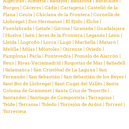
Algeciras |
Almería |
Badajoz |
Badalona |
Baracaldo |
Burgos |
Cáceres |
Cádiz |
Cartagena |
Castelló de la
Plana |
Ceuta |
Chiclana de la Frontera |
Cornellá de
Llobregat |
Dos Hermanas |
El Ejido |
Elche |
Fuenlabrada |
Getafe |
Girona |
Granada |
Guadalajara
|
Huelva |
Jaén |
Jerez de la Frontera |
Leganés |
León |
Lleida |
Logroño |
Lorca |
Lugo |
Marbella |
Mataró |
Melilla |
Mijas |
Móstoles |
Ourense |
Oviedo |
Pamplona |
Parla |
Pontevedra |
Pozuelo de Alarcón |
Reus |
Rivas-Vaciamadrid |
Roquetas de Mar |
Sabadell
|
Salamanca |
San Cristóbal de La Laguna |
San
Fernando |
San Sebastián |
San Sebastián de los Reyes |
Sant Boi de Llobregat |
Sant Cugat del Vallés |
Santa
Coloma de Gramenet |
Santa Cruz de Tenerife |
Santander |
Santiago de Compostela |
Tarragona |
Telde |
Terrassa |
Toledo |
Torrejón de Ardoz |
Torrent |
Torrevieja