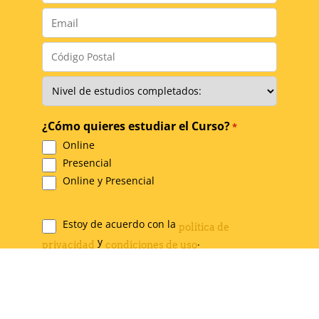
Email
*
Código
Postal
*
Nivel
de
Estudios
*
¿Cómo quieres estudiar el Curso?
*
Online
Presencial
Online y Presencial
Estoy de acuerdo con la
política de
Legal
y
.
privacidad
condiciones de uso
*