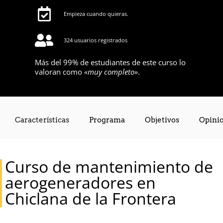
Empieza cuando quieras.
324 usuarios registrados
Más del 99% de estudiantes de este curso lo
valoran como
«muy completo»
.
Características
Programa
Objetivos
Opini
Requisitos
Curso de mantenimiento de
aerogeneradores en
Chiclana de la Frontera