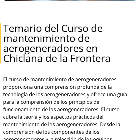
Temario del Curso de
mantenimiento de
aerogeneradores en
Chiclana de la Frontera
El
cur
so
de
mant
en
im
ient
o
de
aer
og
ener
ad
ores
pro
por
c
iona
un
a
comp
ren
si
ón
prof
unda
de
la
te
cn
olog
ía
de
los
aer
og
ener
ad
ores
y
of
re
ce
un
a
gu
ía
para
la
comp
ren
si
ón
de
los
princip
ios
de
func
ion
am
ient
o
de
los
aer
og
ener
ad
ores
.
El
cur
so
cub
re
la
te
or
ía
y
los
aspect
os
pr
á
ctic
os
del
mant
en
im
ient
o
de
los
aer
og
ener
ad
ores
.
Des
de
la
comp
ren
si
ón
de
los
component
es
de
los
aer
og
ener
ad
ores
y
la
se
le
cci
ón
de
los
equip
os