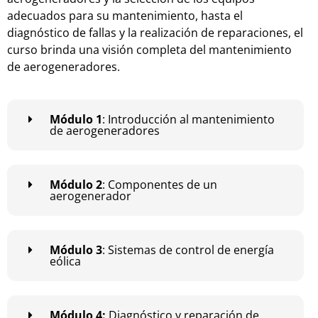
ad
ec
u
ados
para
su
mant
en
im
ient
o
,
hast
a
el
diagn
ó
st
ico
de
fall
as
y
la
real
iz
aci
ón
de
rep
ar
acion
es
,
el
cur
so
br
inda
un
a
vis
i
ón
comple
ta
del
mant
en
im
ient
o
de
aer
og
ener
ad
ores
.
Módulo 1
: Introducción al mantenimiento
de aerogeneradores
Módulo 2
: Componentes de un
aerogenerador
Módulo 3
: Sistemas de control de energía
eólica
Módulo 4:
Diagnóstico y reparación de