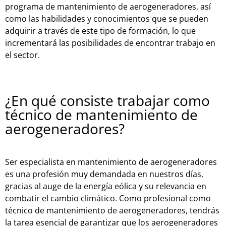
program
a
de
mant
en
im
ient
o
de
aer
og
ener
ad
ores
,
as
í
com
o
las
ha
bil
id
ades
y
con
oc
im
ient
os
que
se
p
ued
en
ad
qu
ir
ir
a
tra
v
és
de
este
tip
o
de
form
aci
ón
,
lo
que
incre
ment
ar
á
las
pos
ib
il
id
ades
de
enc
ont
rar
tr
ab
ajo
en
el
sector
.
¿En qué consiste trabajar como
técnico de mantenimiento de
aerogeneradores?
Ser especialista en mantenimiento de aerogeneradores
es una profesión muy demandada en nuestros días,
gracias al auge de la energía eólica y su relevancia en
combatir el cambio climático. Como profesional como
técnico de mantenimiento de aerogeneradores, tendrás
la tarea esencial de garantizar que los aerogeneradores