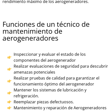
rend
im
ient
o
m
á
x
imo
de
los
aer
og
ener
ad
ores.
Funciones de un técnico de
mantenimiento de
aerogeneradores
Inspeccionar y evaluar el estado de los
componentes del aerogenerador
Realizar evaluaciones de seguridad para descubrir
amenazas potenciales
Realizar pruebas de calidad para garantizar el
funcionamiento óptimo del aerogenerador
Mantener los sistemas de lubricación y
refrigeración.
Reemplazar piezas defectuosos.
Mantenimiento y reparación de Aerogeneradores