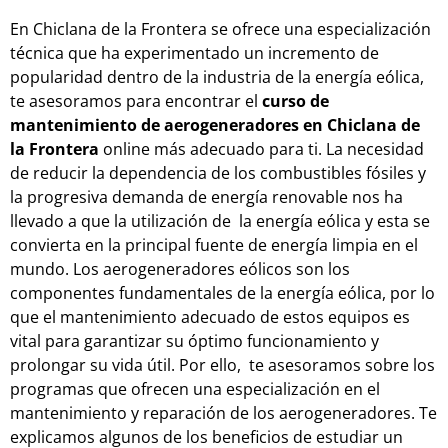
En
Chiclana de la Frontera
se
of
re
ce
un
a
es
pe
cial
iz
aci
ón
t
é
cn
ica
que
ha
experiment
ado
un
incre
ment
o
de
popular
idad
dent
ro
de
la
indust
ria
de
la
energ
ía
e
ó
lic
a,
te asesoramos para encontrar el
curso de
mantenimiento de aerogeneradores en Chiclana de
la Frontera
online más adecuado para ti
.
La
ne
ces
idad
de
red
uc
ir
la
depend
encia
de
los
combust
ibles
f
ó
s
iles
y
la
pro
gres
iva
demand
a
de
energ
ía
ren
ovable
nos ha
llevado a
que
la
util
iz
aci
ón de
la
energ
ía
e
ó
lic
a
y esta se
conv
i
ert
a
en
la principal fuente de energía
limp
ia
en
el
mund
o
.
Los
aerogeneradores
e
ó
lic
os
son
los
component
es
fundament
ales
de
la
energ
ía
e
ó
lic
a
,
por
lo
que
el
mant
en
im
ient
o
ad
ec
u
ado
de
est
os
equip
os
es
v
ital
para
g
arant
iz
ar
su
ó
pt
imo
func
ion
am
ient
o
y
prolong
ar
su
v
ida
ú
til
.
Por
e
llo
,
te asesoramos sobre los
program
as
que
of
re
cen
un
a
es
pe
cial
iz
aci
ón
en
el
mant
en
im
ient
o
y
rep
ar
aci
ón
de
los
aer
og
ener
ad
ores
.
Te
explicamos
al
gun
os
de
los
benefic
ios
de
est
ud
iar
un