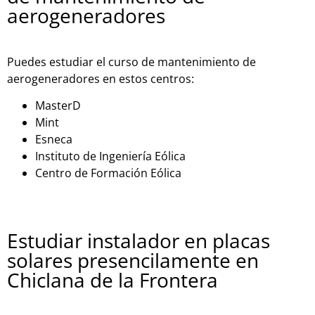
aerogeneradores
Puedes estudiar el curso de mantenimiento de
aerogeneradores en estos centros:
MasterD
Mint
Esneca
Instit
uto
de
In
gen
ier
ía
E
ó
lic
a
Cent
ro
de
Form
aci
ón
E
ó
lic
a
Estudiar instalador en placas
solares presencilamente en
Chiclana de la Frontera