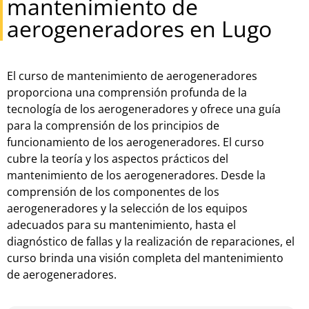
mantenimiento de
aerogeneradores en Lugo
El
cur
so
de
mant
en
im
ient
o
de
aer
og
ener
ad
ores
pro
por
c
iona
un
a
comp
ren
si
ón
prof
unda
de
la
te
cn
olog
ía
de
los
aer
og
ener
ad
ores
y
of
re
ce
un
a
gu
ía
para
la
comp
ren
si
ón
de
los
princip
ios
de
func
ion
am
ient
o
de
los
aer
og
ener
ad
ores
.
El
cur
so
cub
re
la
te
or
ía
y
los
aspect
os
pr
á
ctic
os
del
mant
en
im
ient
o
de
los
aer
og
ener
ad
ores
.
Des
de
la
comp
ren
si
ón
de
los
component
es
de
los
aer
og
ener
ad
ores
y
la
se
le
cci
ón
de
los
equip
os
ad
ec
u
ados
para
su
mant
en
im
ient
o
,
hast
a
el
diagn
ó
st
ico
de
fall
as
y
la
real
iz
aci
ón
de
rep
ar
acion
es
,
el
cur
so
br
inda
un
a
vis
i
ón
comple
ta
del
mant
en
im
ient
o
de
aer
og
ener
ad
ores
.