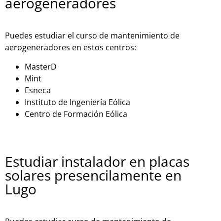
aerogeneradores
Puedes estudiar el curso de mantenimiento de
aerogeneradores en estos centros:
MasterD
Mint
Esneca
Instit
uto
de
In
gen
ier
ía
E
ó
lic
a
Cent
ro
de
Form
aci
ón
E
ó
lic
a
Estudiar instalador en placas
solares presencilamente en
Lugo