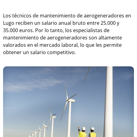
Los
t
é
c
nic
os
de
mant
en
im
ient
o
de
aer
og
ener
ad
ores
en
Lugo
rec
ib
en
un
sal
ario
an
ual
brut
o
ent
re
25
.
000
y
35
.
000
euros
.
P
or
lo
t
anto
,
los
es
pe
cial
istas
de
mant
en
im
ient
o
de
aer
og
ener
ad
ores
son
alt
ament
e
val
or
ados
en
el
merc
ado
labor
al
,
lo
que
les
perm
ite
ob
t
ener
un
sal
ario
compet
it
ivo
.