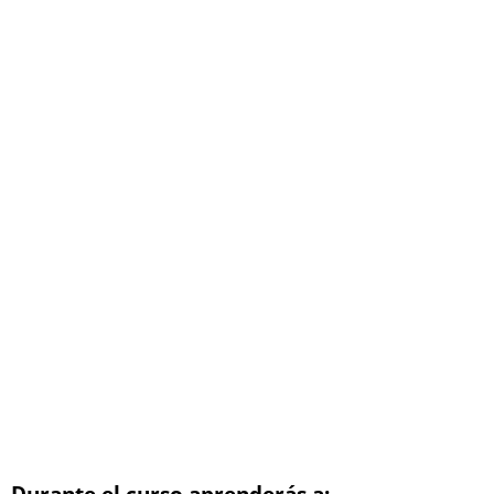
Durante el curso aprenderás a: