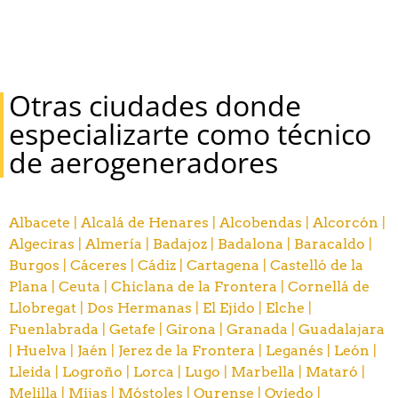
Otras ciudades donde
especializarte como técnico
de aerogeneradores
Albacete |
Alcalá de Henares |
Alcobendas |
Alcorcón |
Algeciras |
Almería |
Badajoz |
Badalona |
Baracaldo |
Burgos |
Cáceres |
Cádiz |
Cartagena |
Castelló de la
Plana |
Ceuta |
Chiclana de la Frontera |
Cornellá de
Llobregat |
Dos Hermanas |
El Ejido |
Elche |
Fuenlabrada |
Getafe |
Girona |
Granada |
Guadalajara
|
Huelva |
Jaén |
Jerez de la Frontera |
Leganés |
León |
Lleida |
Logroño |
Lorca |
Lugo |
Marbella |
Mataró |
Melilla |
Mijas |
Móstoles |
Ourense |
Oviedo |