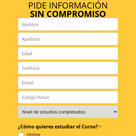
PIDE INFORMACIÓN
SIN COMPROMISO
Nombre
*
Apellidos
*
Número
*
Teléfono
*
Email
*
Código
Postal
*
Nivel
de
Estudios
*
¿Cómo quieres estudiar el Curso?
*
Online