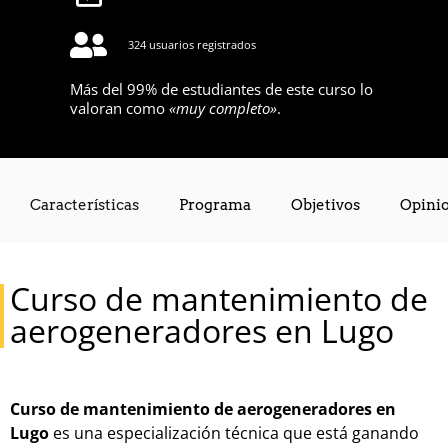
324 usuarios registrados
Más del 99% de estudiantes de este curso lo
valoran como
«muy completo»
.
Características
Programa
Objetivos
Opini
Requisitos
Curso de mantenimiento de
aerogeneradores en Lugo
Curso de mantenimiento de aerogeneradores en
Lugo
es una especialización técnica que está ganando