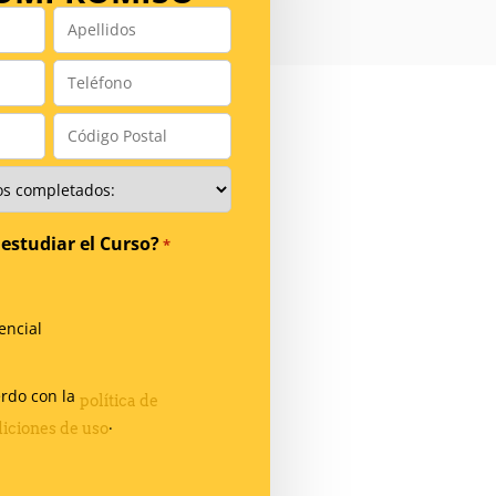
Apellidos
*
Teléfono
*
Código
Postal
*
estudiar el Curso?
*
encial
erdo con la
política de
.
iciones de uso