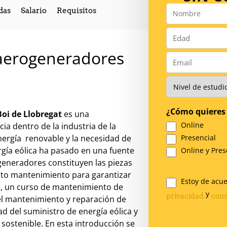
das
Salario
Requisitos
Nombre
*
Número
*
aerogeneradores
Email
*
Nivel
de
Estudios
*
¿Cómo quieres 
oi de Llobregat
es una
Online
ia dentro de la industria de la
nergía renovable y la necesidad de
Presencial
ergía eólica ha pasado en una fuente
Online y Pres
generadores constituyen las piezas
ecto mantenimiento para garantizar
Estoy de acu
lo, un curso de mantenimiento de
Legal
y
privacidad
cond
el mantenimiento y reparación de
*
ad del suministro de energía eólica y
 sostenible. En esta introducción se