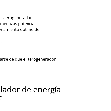
del aerogenerador
 amenazas potenciales
cionamiento óptimo del
.
urarse de que el aerogenerador
alador de energía
t