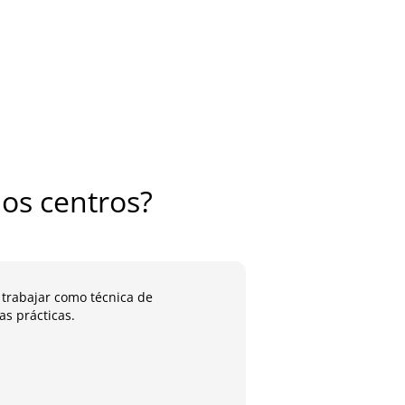
os centros?
 trabajar como técnica de
He conseguido práctic
s prácticas.
aprendido en clase
José 
Alumn