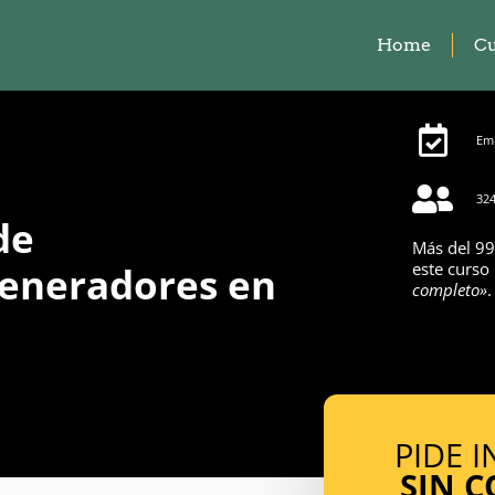
Home
Cu
Emp
324
de
Más del 99
eneradores en
este curso
completo»
.
PIDE 
SIN 